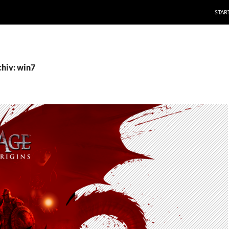
STAR
hiv: win7