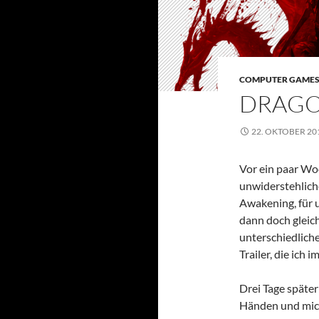
COMPUTER GAME
DRAGO
22. OKTOBER 20
Vor ein paar Wo
unwiderstehlich
Awakening, für 
dann doch gleich
unterschiedlich
Trailer, die ich 
Drei Tage später
Händen und mich