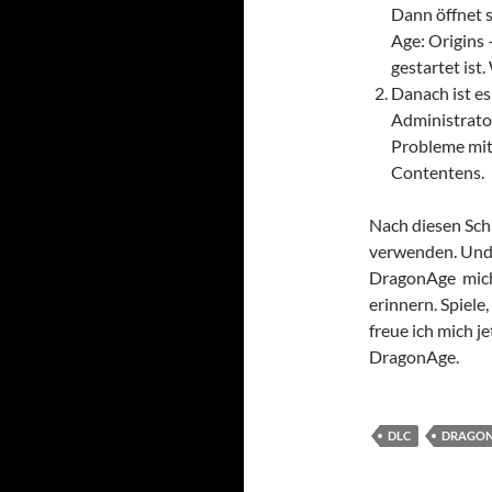
Dann öffnet 
Age: Origins
gestartet ist
Danach ist es
Administrator
Probleme mit
Contentens.
Nach diesen Sch
verwenden. Und d
DragonAge mich 
erinnern. Spiele,
freue ich mich 
DragonAge.
DLC
DRAGO