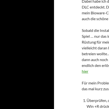
Dabei habe ich d
DLC entdeckt. D
mein Bioware-Co
auch die schöne 
Sobald die Insta
Spiel … nur das 
Rüstung für mei
vielleicht daran
betreien wollte.
dann auch noch 
endlich den erl
hier
Für mein Problem
das mal kurz z
Überprüfen, 
Win +R drücke