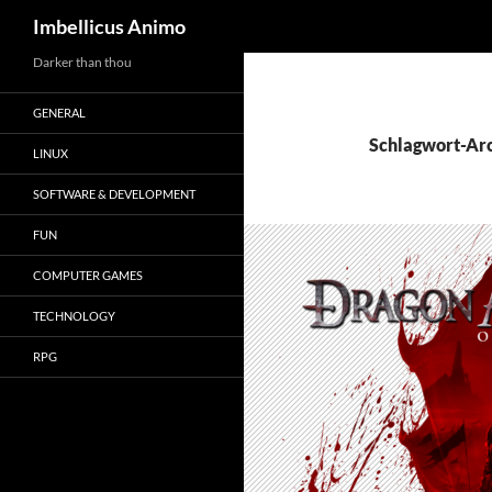
Suchen
Imbellicus Animo
Zum
Darker than thou
Inhalt
GENERAL
springen
Schlagwort-Arc
LINUX
SOFTWARE & DEVELOPMENT
FUN
COMPUTER GAMES
TECHNOLOGY
RPG