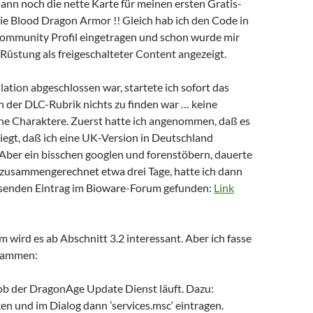
ann noch die nette Karte für meinen ersten Gratis-
ie Blood Dragon Armor !! Gleich hab ich den Code in
mmunity Profil eingetragen und schon wurde mir
Rüstung als freigeschalteter Content angezeigt.
llation abgeschlossen war, startete ich sofort das
in der DLC-Rubrik nichts zu finden war … keine
ne Charaktere. Zuerst hatte ich angenommen, daß es
 liegt, daß ich eine UK-Version in Deutschland
 Aber ein bisschen googlen und forenstöbern, dauerte
zusammengerechnet etwa drei Tage, hatte ich dann
ösenden Eintrag im Bioware-Forum gefunden:
Link
 wird es ab Abschnitt 3.2 interessant. Aber ich fasse
usammen:
ob der DragonAge Update Dienst läuft. Dazu:
n und im Dialog dann ’services.msc‘ eintragen.